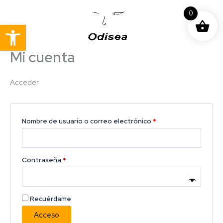
Ir
Obligatorio
Obligatorio
0
al
Abrir barra de herramientas
contenido
Mi cuenta
Acceder
Nombre de usuario o correo electrónico
*
Contraseña
*
Recuérdame
Acceso