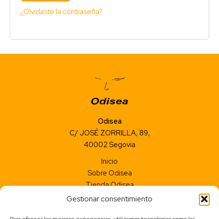
¿Olvidaste la contraseña?
Odisea
C/ JOSÉ ZORRILLA, 89,
40002 Segovia
Inicio
Sobre Odisea
Tienda Odisea
Contacto
Gestionar consentimiento
Aviso legal