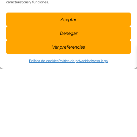
características y funciones.
Aceptar
Más de 100 años
apostando por la moda
Denegar
Odisea es una tienda con
raíces en la tradición y la
Ver preferencias
mirada puesta en el futuro.
Desde 1920, tres
Política de cookies
Política de privacidad
Aviso legal
generaciones de nuestra
familia hemos trabajado con
dedicación en Segovia,
ofreciendo ropa y
complementos a hombres y
mujeres con prendas que
cuentan historias del día a
día.