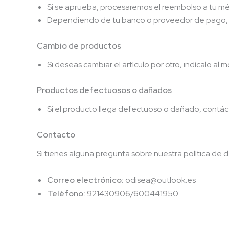
Si se aprueba, procesaremos el reembolso a tu mé
Dependiendo de tu banco o proveedor de pago, p
Cambio de productos
Si deseas cambiar el artículo por otro, indícalo al
Productos defectuosos o dañados
Si el producto llega defectuoso o dañado, contác
Contacto
Si tienes alguna pregunta sobre nuestra política de
Correo electrónico:
odisea@outlook.es
Teléfono:
921430906/600441950