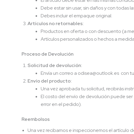
El artículo debe estar en las mismas condicio
Debe estar sin usar, sin daños y con todas la
Debes incluir el empaque original.
Artículos no retornables:
Productos en oferta o con descuento (a m
Artículos personalizados o hechos a medida
Proceso de Devolución
Solicitud de devolución:
Envía un correo a odisea@outlook.es con tu 
Envío del producto:
Una vez aprobada tu solicitud, recibirás ins
El costo del envío de devolución puede ser
error en el pedido).
Reembolsos
Una vez recibamos e inspeccionemos el artículo de