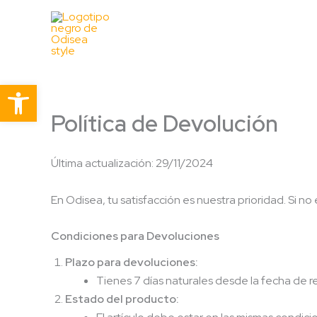
Ir
al
contenido
Abrir barra de herramientas
Política de Devolución
Última actualización: 29/11/2024
En Odisea, tu satisfacción es nuestra prioridad. Si
Condiciones para Devoluciones
Plazo para devoluciones:
Tienes 7 días naturales desde la fecha de r
Estado del producto: