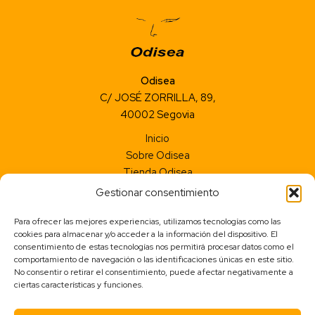
Odisea
C/ JOSÉ ZORRILLA, 89,
40002 Segovia
Inicio
Sobre Odisea
Tienda Odisea
Contacto
Gestionar consentimiento
Aviso legal
Para ofrecer las mejores experiencias, utilizamos tecnologías como las
Accesibilidad
cookies para almacenar y/o acceder a la información del dispositivo. El
Política de privacidad
consentimiento de estas tecnologías nos permitirá procesar datos como el
comportamiento de navegación o las identificaciones únicas en este sitio.
Política de cookies (UE)
No consentir o retirar el consentimiento, puede afectar negativamente a
ciertas características y funciones.
Condiciones de Compra
Política de Envíos