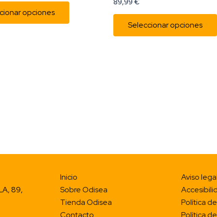
89,99
€
Las
cionar opciones
opciones
Seleccionar opciones
se
pueden
elegir
en
la
página
de
producto
Inicio
Aviso lega
A, 89,
Sobre Odisea
Accesibili
Tienda Odisea
Política d
Contacto
Política d