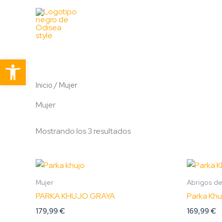
Ir
al
contenido
Abrir barra de herramientas
Inicio
/ Mujer
Mujer
Mostrando los 3 resultados
Este
producto
Mujer
Abrigos de
tiene
PARKA KHUJO GRAYA
Parka Khu
múltiples
179,99
€
169,99
€
variantes.