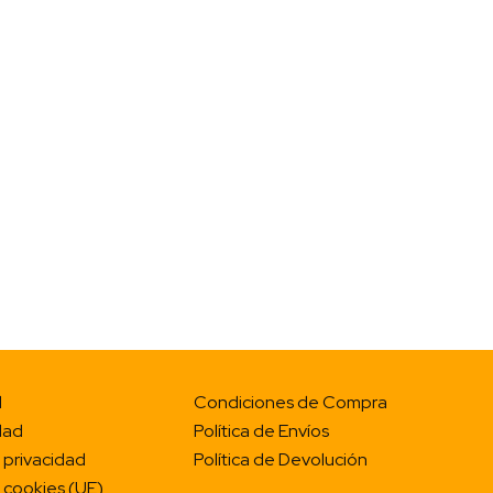
Las
opciones
se
pueden
elegir
en
la
página
de
producto
l
Condiciones de Compra
dad
Política de Envíos
e privacidad
Política de Devolución
e cookies (UE)