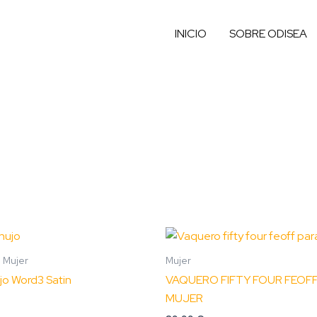
INICIO
SOBRE ODISEA
Este
producto
 Mujer
Mujer
tiene
jo Word3 Satin
VAQUERO FIFTY FOUR FEOFF
múltiples
MUJER
variantes.