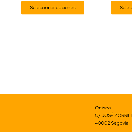
Las
Seleccionar opciones
Selec
opciones
se
pueden
elegir
en
la
página
de
producto
Odisea
C/ JOSÉ ZORRILL
40002 Segovia