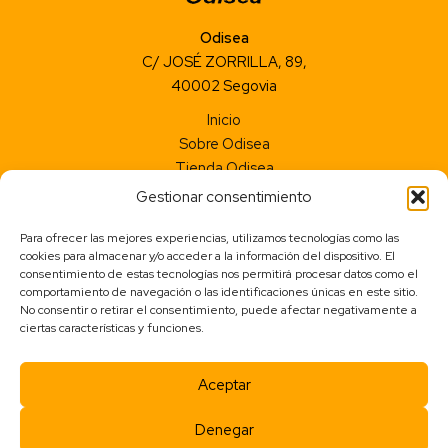
Odisea
C/ JOSÉ ZORRILLA, 89,
40002 Segovia
Inicio
Sobre Odisea
Tienda Odisea
Contacto
Gestionar consentimiento
Aviso legal
Para ofrecer las mejores experiencias, utilizamos tecnologías como las
Accesibilidad
cookies para almacenar y/o acceder a la información del dispositivo. El
Política de privacidad
consentimiento de estas tecnologías nos permitirá procesar datos como el
comportamiento de navegación o las identificaciones únicas en este sitio.
Política de cookies (UE)
No consentir o retirar el consentimiento, puede afectar negativamente a
ciertas características y funciones.
Condiciones de Compra
Política de Envíos
Política de Devolución
Aceptar
Denegar
Copyright © 2026 | Desarrollado por
Odisea.