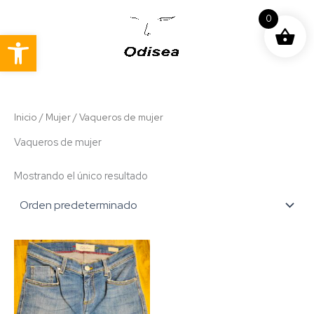
Ir
0
al
Abrir barra de herramientas
contenido
Inicio
/
Mujer
/ Vaqueros de mujer
Vaqueros de mujer
Mostrando el único resultado
Este
producto
tiene
múltiples